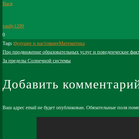
Вася
vasily1299
0
Tags :
будущее и настоящее
Математика
Навигация
Про продвижение образовательных услуг и поведенческие фак
За пределы Солнечной системы
по
записям
Добавить комментари
Ваш адрес email не будет опубликован.
Обязательные поля пом