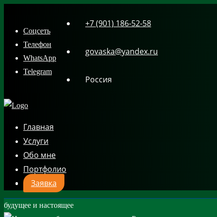
Skip
+7 (901) 186-52-58
to
Соцсеть
content
Телефон
govaska@yandex.ru
WhatsApp
Telegram
Россия
Главная
Услуги
Обо мне
Портфолио
Заявка
будущее и настоящее