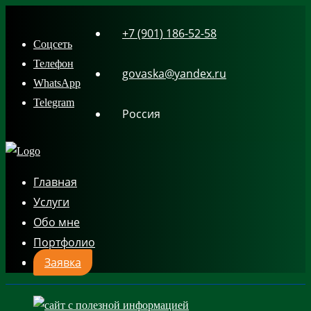
Skip
+7 (901) 186-52-58
to
Соцсеть
content
Телефон
govaska@yandex.ru
WhatsApp
Telegram
Россия
Главная
Услуги
Обо мне
Портфолио
Заявка