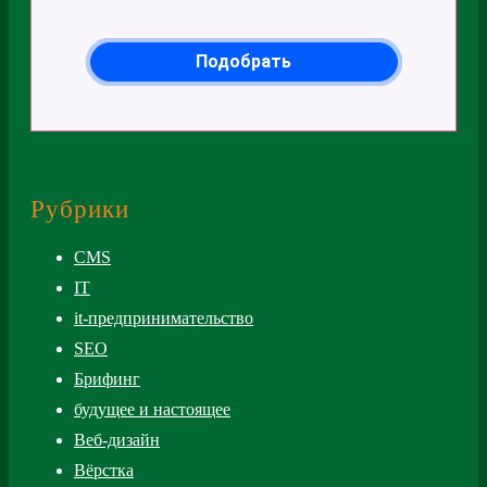
Рубрики
CMS
IT
it-предпринимательство
SEO
Брифинг
будущее и настоящее
Веб-дизайн
Вёрстка