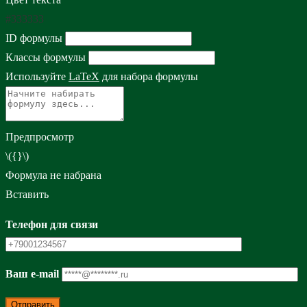
#333333
ID формулы
Классы формулы
Используйте
LaTeX
для набора формулы
Предпросмотр
\({}\)
Формула не набрана
Вставить
Телефон для связи
Ваш e-mail