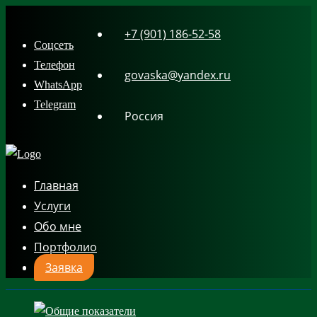
Skip
+7 (901) 186-52-58
to
Соцсеть
content
Телефон
govaska@yandex.ru
WhatsApp
Telegram
Россия
Главная
Услуги
Обо мне
Портфолио
Заявка