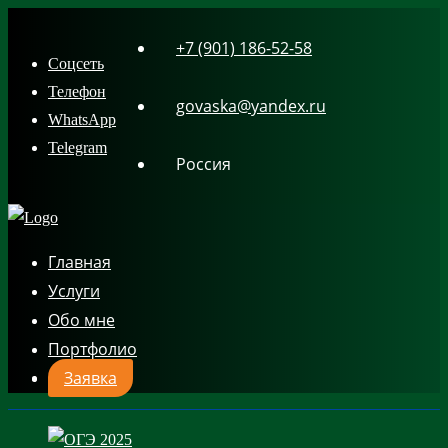
Skip
+7 (901) 186-52-58
to
Соцсеть
content
Телефон
govaska@yandex.ru
WhatsApp
Telegram
Россия
Главная
Услуги
Обо мне
Портфолио
Заявка