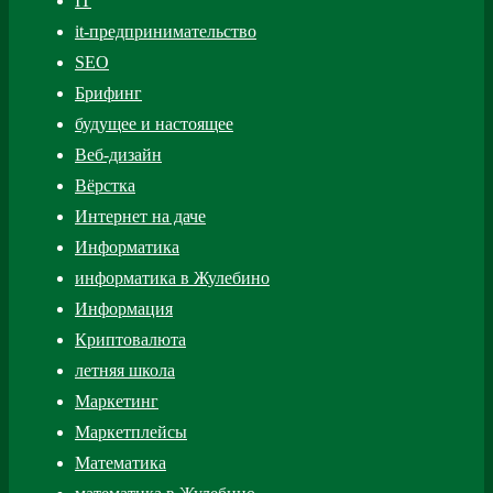
IT
it-предпринимательство
SEO
Брифинг
будущее и настоящее
Веб-дизайн
Вёрстка
Интернет на даче
Информатика
информатика в Жулебино
Информация
Криптовалюта
летняя школа
Маркетинг
Маркетплейсы
Математика