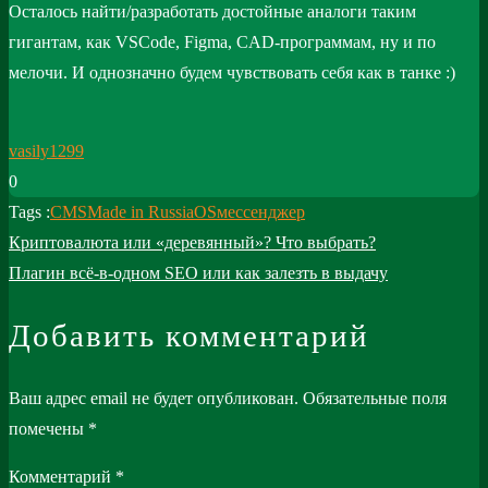
Осталось найти/разработать достойные аналоги таким
гигантам, как VSCode, Figma, CAD-программам, ну и по
мелочи. И однозначно будем чувствовать себя как в танке :)
vasily1299
0
Tags :
CMS
Made in Russia
OS
мессенджер
Навигация
Криптовалюта или «деревянный»? Что выбрать?
по
Плагин всё-в-одном SEO или как залезть в выдачу
записям
Добавить комментарий
Ваш адрес email не будет опубликован.
Обязательные поля
помечены
*
Комментарий
*