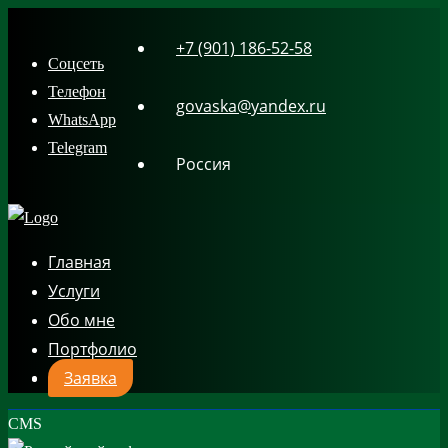
Skip
+7 (901) 186-52-58
to
Соцсеть
content
Телефон
govaska@yandex.ru
WhatsApp
Telegram
Россия
Главная
Услуги
Обо мне
Портфолио
Заявка
CMS