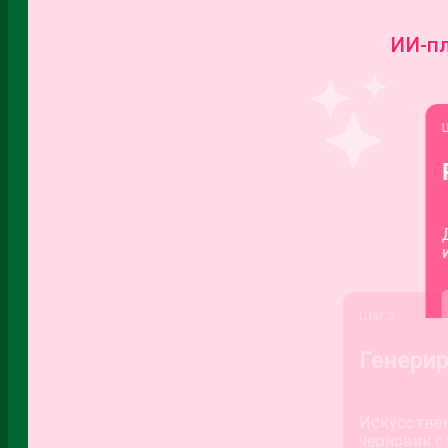
CMS
IT
it-предпринимательство
SEO
Брифинг
будущее и настоящее
Веб-дизайн
Вёрстка
Интернет на даче
Информатика
информатика в Жулебино
Информация
Криптовалюта
летняя школа
Маркетинг