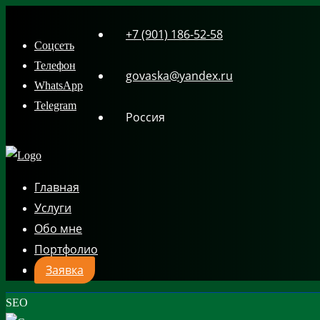
Skip
+7 (901) 186-52-58
to
Соцсеть
content
Телефон
govaska@yandex.ru
WhatsApp
Telegram
Россия
Главная
Услуги
Обо мне
Портфолио
Заявка
SEO