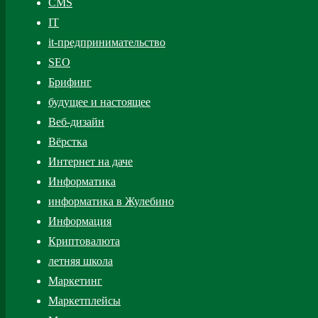
CMS
IT
it-предпринимательство
SEO
Брифинг
будущее и настоящее
Веб-дизайн
Вёрстка
Интернет на даче
Информатика
информатика в Жулебино
Информация
Криптовалюта
летняя школа
Маркетинг
Маркетплейсы