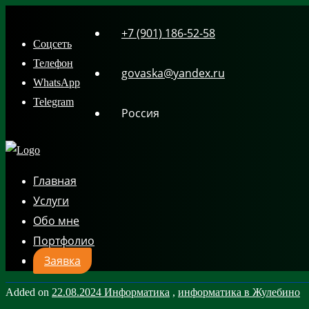
Skip
+7 (901) 186-52-58
to
Соцсеть
content
Телефон
govaska@yandex.ru
WhatsApp
Telegram
Россия
Главная
Услуги
Обо мне
Портфолио
Заявка
Added on
22.08.2024
Информатика
,
информатика в Жулебино