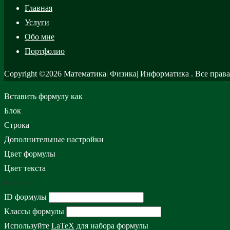
Главная
Услуги
Обо мне
Портфолио
Copyright ©2026 Математика| Физик
Вставить формулу как
Блок
Строка
Дополнительные настройки
Цвет формулы
Цвет текста
#333333
ID формулы
Классы формулы
Используйте
LaTeX
для набора формулы