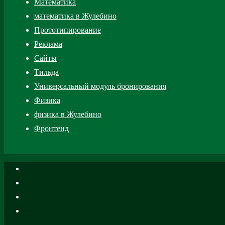
Математика
математика в Жулебино
Прототипирование
Реклама
Сайты
Тильда
Универсальный модуль бронирования
Физика
физика в Жулебино
Фронтенд