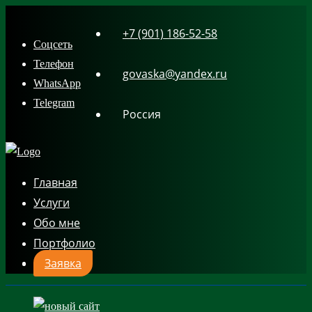
Skip
+7 (901) 186-52-58
to
Соцсеть
content
Телефон
govaska@yandex.ru
WhatsApp
Telegram
Россия
Главная
Услуги
Обо мне
Портфолио
Заявка