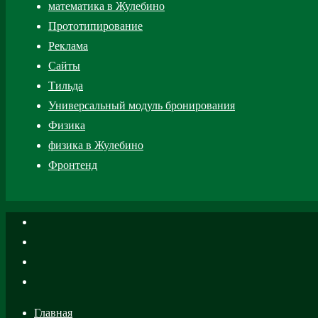
математика в Жулебино
Прототипирование
Реклама
Сайты
Тильда
Универсальный модуль бронирования
Физика
физика в Жулебино
Фронтенд
Главная