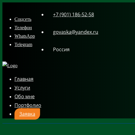
Skip
+7 (901) 186-52-58
to
Соцсеть
content
Телефон
govaska@yandex.ru
WhatsApp
Telegram
Россия
Главная
Услуги
Обо мне
Портфолио
Заявка