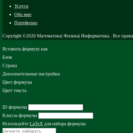
Услуги
Обо мне
Портфолио
Copyright ©2026 Математика| Физик
Вставить формулу как
Блок
Строка
Дополнительные настройки
Цвет формулы
Цвет текста
#333333
ID формулы
Классы формулы
Используйте
LaTeX
для набора формулы