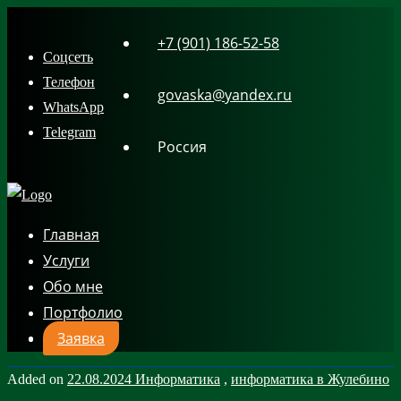
Skip
+7 (901) 186-52-58
to
Соцсеть
content
Телефон
govaska@yandex.ru
WhatsApp
Telegram
Россия
Главная
Услуги
Обо мне
Портфолио
Заявка
Added on
22.08.2024
Информатика
,
информатика в Жулебино