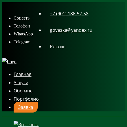
Skip
+7 (901) 186-52-58
to
Соцсеть
content
Телефон
govaska@yandex.ru
WhatsApp
Telegram
Россия
Главная
Услуги
Обо мне
Портфолио
Заявка