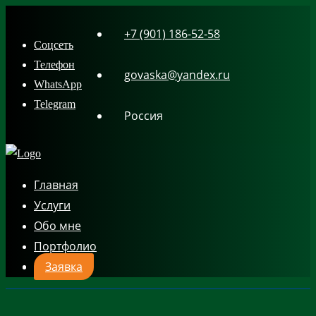
Skip
+7 (901) 186-52-58
to
Соцсеть
content
Телефон
govaska@yandex.ru
WhatsApp
Telegram
Россия
Главная
Услуги
Обо мне
Портфолио
Заявка