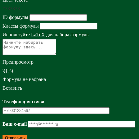
#333333
ID формулы
Классы формулы
Используйте
LaTeX
для набора формулы
Предпросмотр
\({}\)
Формула не набрана
Вставить
Телефон для связи
Ваш e-mail