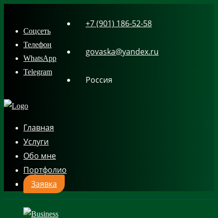
Skip
+7 (901) 186-52-58
to
Соцсеть
content
Телефон
govaska@yandex.ru
WhatsApp
Telegram
Россия
Главная
Услуги
Обо мне
Портфолио
Заявка