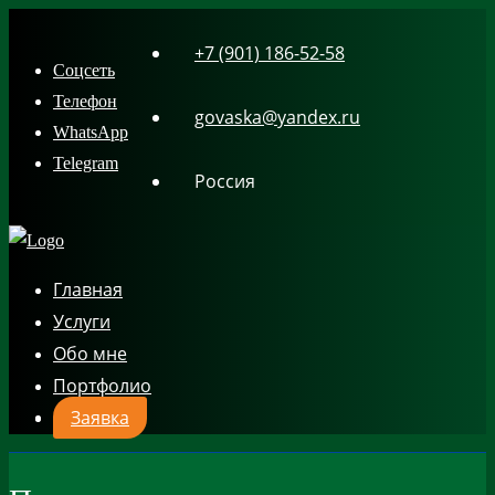
Skip
+7 (901) 186-52-58
to
Соцсеть
content
Телефон
govaska@yandex.ru
WhatsApp
Telegram
Россия
Главная
Услуги
Обо мне
Портфолио
Заявка