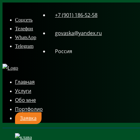
Skip
+7 (901) 186-52-58
to
Соцсеть
content
Телефон
govaska@yandex.ru
WhatsApp
Telegram
Россия
Главная
Услуги
Обо мне
Портфолио
Заявка