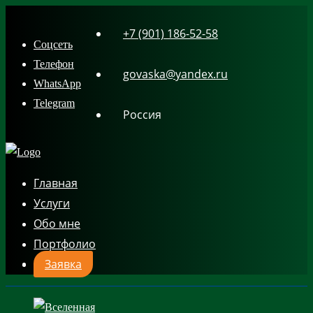
Skip
+7 (901) 186-52-58
to
Соцсеть
content
Телефон
govaska@yandex.ru
WhatsApp
Telegram
Россия
Главная
Услуги
Обо мне
Портфолио
Заявка