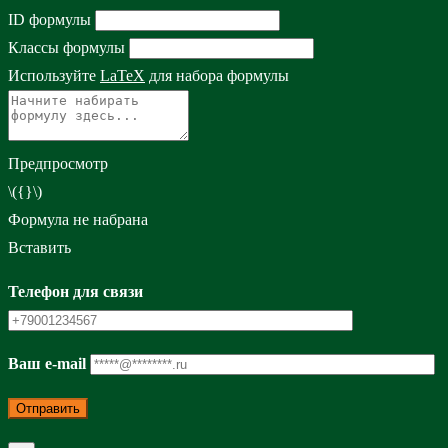
ID формулы
Классы формулы
Используйте
LaTeX
для набора формулы
Предпросмотр
\({}\)
Формула не набрана
Вставить
Телефон для связи
Ваш e-mail