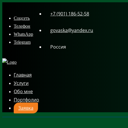
Skip
+7 (901) 186-52-58
to
Соцсеть
content
Телефон
govaska@yandex.ru
WhatsApp
Telegram
Россия
Главная
Услуги
Обо мне
Портфолио
Заявка