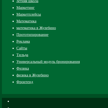
летняя школа
Маркетинг
Маркетплейсы
Математика
математика в Жулебино
Прототипирование
Реклама
Сайты
Тильда
Универсальный модуль бронирования
Физика
физика в Жулебино
Фронтенд